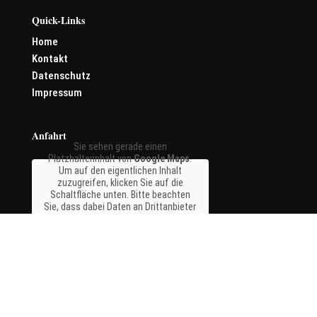
Quick-Links
Home
Kontakt
Datenschutz
Impressum
Anfahrt
Sie sehen gerade einen
Platzhalterinhalt von
Google Maps
.
Um auf den eigentlichen Inhalt
zuzugreifen, klicken Sie auf die
Schaltfläche unten. Bitte beachten
Sie, dass dabei Daten an Drittanbieter
weitergegeben werden.
Mehr Informationen
Inhalt entsperren
Erforderlichen Service
akzeptieren und Inhalte