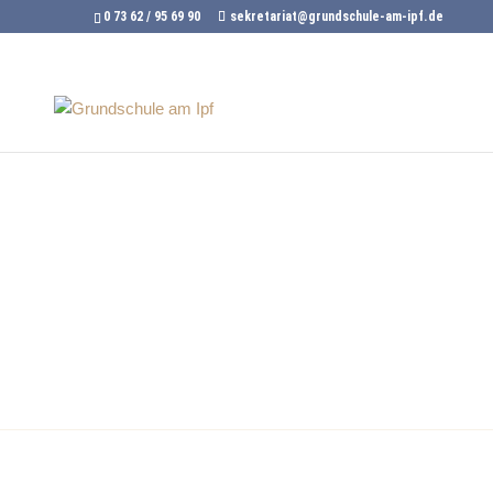
0 73 62 / 95 69 90
sekretariat@grundschule-am-ipf.de
Leitbild
Werte, die unseren Alltag tragen.